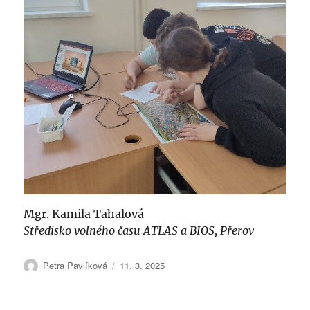
Mgr. Kamila Tahalová
Středisko volného času ATLAS a BIOS, Přerov
Autor:
Publikováno:
Petra Pavlíková
11. 3. 2025