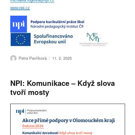
michaela.foglova@npi.cz
www.npi.cz
Autor:
Publikováno:
Petra Pavlíková
11. 2. 2025
NPI: Komunikace – Když slova
tvoří mosty