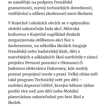
se zaměřuje na podporu čtenářské
gramotnosti, rozvoj technických dovedností,
vzdělávání a sdílení zkušeností mezi školami.
V Kojetíně i okolních obcích se v uplynulém
období uskutečnila řada akcí. Městská
knihovna v Kojetíně například dvakrát
zorganizovala oblíbenou akci Noc s
Andersenem, na několika školách funguje
čtenářský nebo badatelský klub, děti z
mateřských a základních škol navštívily v rámci
projektu Pevnost poznání v Olomouci či
Jadernou elektrárnu Dukovany, kde mohly
poznat propojení teorie s praxí. Velký ohlas měl
také program Technický svět pro děti –
mobilní dopravní hřiště, kterým během týdne
prošlo více než 400 dětí nebo Mobilní
planetárium uskutečněné pro šest škol a
školek.