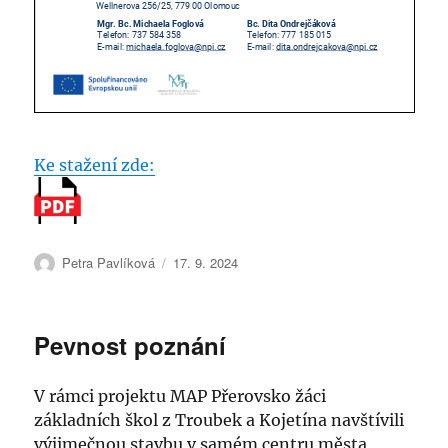
Ke stažení zde:
Autor:
Publikováno:
Petra Pavlíková
17. 9. 2024
Pevnost poznání
V rámci projektu MAP Přerovsko žáci
základních škol z Troubek a Kojetína navštívili
výjimečnou stavbu v samém centru města