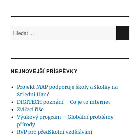
příspěvků
DALŠ
Í
STRÁ
NKA
Hledat:
HLE
NEJNOVĚJŠÍ PŘÍSPĚVKY
Projekt MAP podporuje školy a školky na
Střední Hané
DIGITECH poznání – Co je to internet
Zvířecí říše
Výukový program – Globální problémy
přírody
RVP pro předškolní vzdělávání