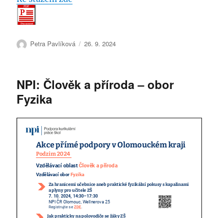
Autor:
Publikováno:
Petra Pavlíková
26. 9. 2024
NPI: Člověk a příroda – obor
Fyzika