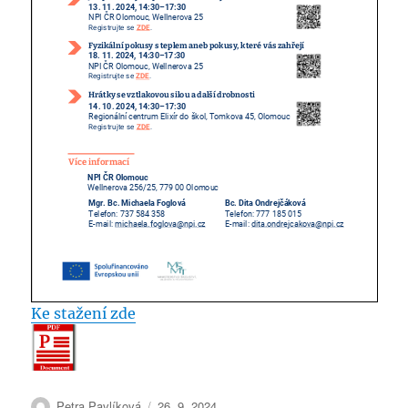
Ke stažení zde
Autor:
Publikováno:
Petra Pavlíková
26. 9. 2024