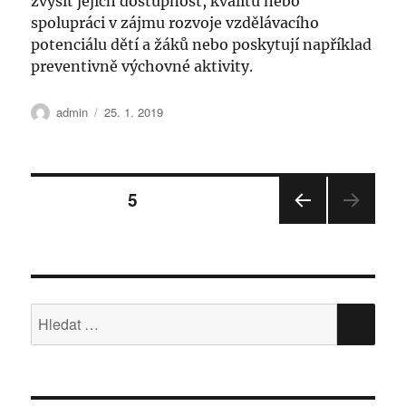
zvýšit jejich dostupnost, kvalitu nebo
spolupráci v zájmu rozvoje vzdělávacího
potenciálu dětí a žáků nebo poskytují například
preventivně výchovné aktivity.
Autor:
Publikováno:
admin
25. 1. 2019
Stránkování
STRÁNKA:
5
příspěvků
PŘE
DCH
OZÍ
STRÁ
NKA
Hledat:
HLE