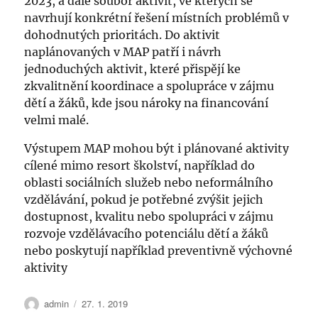
2023, a dále soubor aktivit, ve kterých se
navrhují konkrétní řešení místních problémů v
dohodnutých prioritách. Do aktivit
naplánovaných v MAP patří i návrh
jednoduchých aktivit, které přispějí ke
zkvalitnění koordinace a spolupráce v zájmu
dětí a žáků, kde jsou nároky na financování
velmi malé.
Výstupem MAP mohou být i plánované aktivity
cílené mimo resort školství, například do
oblasti sociálních služeb nebo neformálního
vzdělávání, pokud je potřebné zvýšit jejich
dostupnost, kvalitu nebo spolupráci v zájmu
rozvoje vzdělávacího potenciálu dětí a žáků
nebo poskytují například preventivně výchovné
aktivity
Autor:
Publikováno:
admin
27. 1. 2019