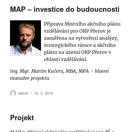
MAP – investice do budoucnosti
Příprava Místního akčního plánu
vzdělávání pro ORP Přerov je
zaměřena
na vytvoření analýzy,
strategického rámce a akčního
plánu na území ORP Přerov v
oblasti vzdělávání.
Ing. Mgr. Martin Kučera, MBA, MPA – hlavní
manažer projektu
Autor:
Publikováno:
admin
10. 2. 2019
Projekt