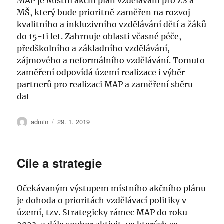
MAP je Místní akční plán vzdělávání pro ZŠ a
MŠ, který bude prioritně zaměřen na rozvoj
kvalitního a inkluzivního vzdělávání dětí a žáků
do 15-ti let. Zahrnuje oblasti včasné péče,
předškolního a základního vzdělávání,
zájmového a neformálního vzdělávání. Tomuto
zaměření odpovídá území realizace i výběr
partnerů pro realizaci MAP a zaměření sběru
dat
Autor:
Publikováno:
admin
29. 1. 2019
Cíle a strategie
Očekávaným výstupem místního akčního plánu
je dohoda o prioritách vzdělávací politiky v
území, tzv. Strategicky rámec MAP do roku