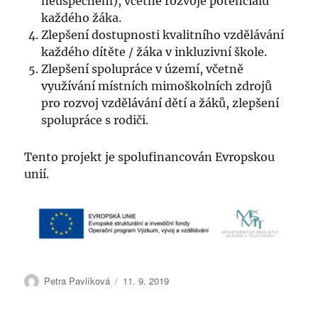
neúspěchem), včetně rozvoje potenciálu
každého žáka.
Zlepšení dostupnosti kvalitního vzdělávání
každého dítěte / žáka v inkluzivní škole.
Zlepšení spolupráce v území, včetně
využívání místních mimoškolních zdrojů
pro rozvoj vzdělávání dětí a žáků, zlepšení
spolupráce s rodiči.
Tento projekt je spolufinancován Evropskou
unií.
Autor:
Publikováno:
Petra Pavlíková
11. 9. 2019