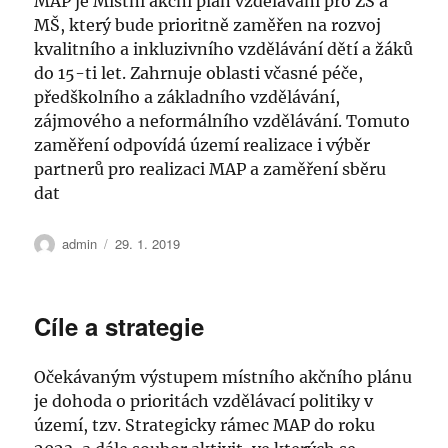
MAP je Místní akční plán vzdělávání pro ZŠ a
MŠ, který bude prioritně zaměřen na rozvoj
kvalitního a inkluzivního vzdělávání dětí a žáků
do 15-ti let. Zahrnuje oblasti včasné péče,
předškolního a základního vzdělávání,
zájmového a neformálního vzdělávání. Tomuto
zaměření odpovídá území realizace i výběr
partnerů pro realizaci MAP a zaměření sběru
dat
Autor:
Publikováno:
admin
29. 1. 2019
Cíle a strategie
Očekávaným výstupem místního akčního plánu
je dohoda o prioritách vzdělávací politiky v
území, tzv. Strategicky rámec MAP do roku