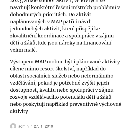
2023, a dále soubor aktivit, ve kterých se
navrhují konkrétní řešení místních problémů v
dohodnutých prioritách. Do aktivit
naplánovaných v MAP patří i návrh
jednoduchých aktivit, které přispějí ke
zkvalitnění koordinace a spolupráce v zájmu
dětí a žáků, kde jsou nároky na financování
velmi malé.
Výstupem MAP mohou být i plánované aktivity
cílené mimo resort školství, například do
oblasti sociálních služeb nebo neformálního
vzdělávání, pokud je potřebné zvýšit jejich
dostupnost, kvalitu nebo spolupráci v zájmu
rozvoje vzdělávacího potenciálu dětí a žáků
nebo poskytují například preventivně výchovné
aktivity
Autor:
Publikováno:
admin
27. 1. 2019