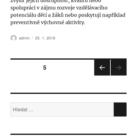
zvýšit jejich dostupnost, kvalitu nebo
spolupráci v zájmu rozvoje vzdělávacího
potenciálu dětí a žáků nebo poskytují například
preventivně výchovné aktivity.
Autor:
Publikováno:
admin
25. 1. 2019
Stránkování
STRÁNKA:
5
příspěvků
PŘE
DCH
OZÍ
STRÁ
NKA
Hledat:
HLE