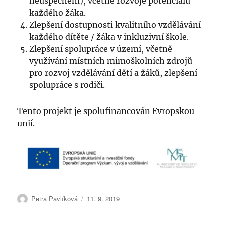
neúspěchem), včetně rozvoje potenciálu
každého žáka.
Zlepšení dostupnosti kvalitního vzdělávání
každého dítěte / žáka v inkluzivní škole.
Zlepšení spolupráce v území, včetně
využívání místních mimoškolních zdrojů
pro rozvoj vzdělávání dětí a žáků, zlepšení
spolupráce s rodiči.
Tento projekt je spolufinancován Evropskou
unií.
Autor:
Publikováno:
Petra Pavlíková
11. 9. 2019