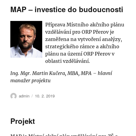
MAP – investice do budoucnosti
Příprava Místního akčního plánu
vzdělávání pro ORP Přerov je
zaměřena
na vytvoření analýzy,
strategického rámce a akčního
plánu na území ORP Přerov v
oblasti vzdělávání.
Ing. Mgr. Martin Kučera, MBA, MPA – hlavní
manažer projektu
Autor:
Publikováno:
admin
10. 2. 2019
Projekt